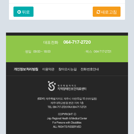
뒤로
새로고침
064-717-2720
대표전화
평일
09:00 ~ 18:00
팩스
064-717-2721
개인정보처리방침
이용약관
찾아오시는길
전화번호안내
(63241) 제주특별자치도 제주시 아란13길 15 (아라일동)
제주대학교병원 본관 지하 1층
TEL 064-717-2720 FAX 064-717-2721
COPYRIGHT ⓒ
Jeju Regional Health & Medical Center
For Persons with Disabilities
ALL RIGHTS RESERVED