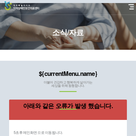
본
문
바
로
가
소식/자료
기
${currentMenu.name}
더불어 건강하고 행복하게 살아가는
세상을 위해 동행합니다.
아래와 같은 오류가 발생 했습니다.
5초후 메인화면 으로 이동됩니다.