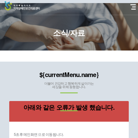
본
문
바
로
가
소식/자료
기
${currentMenu.name}
더불어 건강하고 행복하게 살아가는
세상을 위해 동행합니다.
아래와 같은 오류가 발생 했습니다.
5초후 메인화면 으로 이동됩니다.