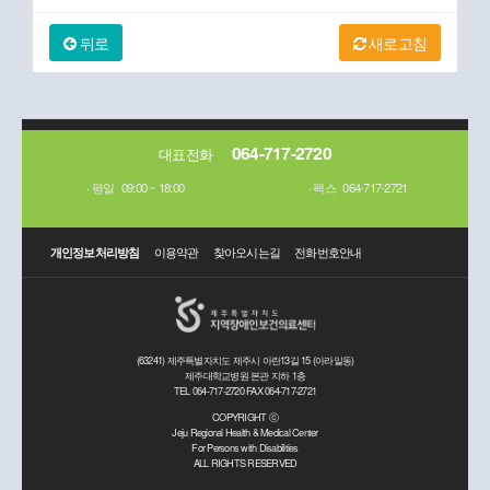
뒤로
새로고침
064-717-2720
대표전화
평일
09:00 ~ 18:00
팩스
064-717-2721
개인정보처리방침
이용약관
찾아오시는길
전화번호안내
(63241) 제주특별자치도 제주시 아란13길 15 (아라일동)
제주대학교병원 본관 지하 1층
TEL 064-717-2720 FAX 064-717-2721
COPYRIGHT ⓒ
Jeju Regional Health & Medical Center
For Persons with Disabilities
ALL RIGHTS RESERVED