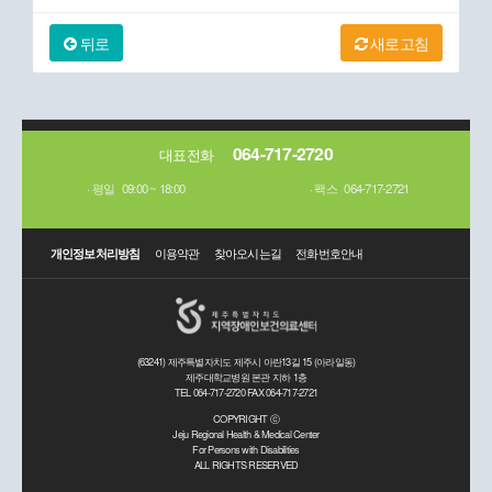
뒤로
새로고침
064-717-2720
대표전화
평일
09:00 ~ 18:00
팩스
064-717-2721
개인정보처리방침
이용약관
찾아오시는길
전화번호안내
(63241) 제주특별자치도 제주시 아란13길 15 (아라일동)
제주대학교병원 본관 지하 1층
TEL 064-717-2720 FAX 064-717-2721
COPYRIGHT ⓒ
Jeju Regional Health & Medical Center
For Persons with Disabilities
ALL RIGHTS RESERVED