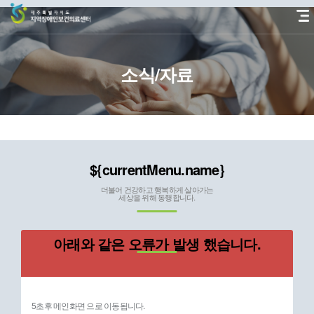
본
문
바
로
가
소식/자료
기
${currentMenu.name}
더불어 건강하고 행복하게 살아가는
세상을 위해 동행합니다.
아래와 같은 오류가 발생 했습니다.
5초후 메인화면 으로 이동됩니다.