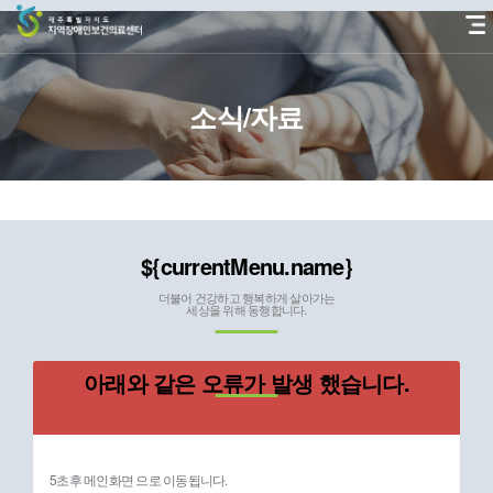
본
문
바
로
가
소식/자료
기
${currentMenu.name}
더불어 건강하고 행복하게 살아가는
세상을 위해 동행합니다.
아래와 같은 오류가 발생 했습니다.
5초후 메인화면 으로 이동됩니다.