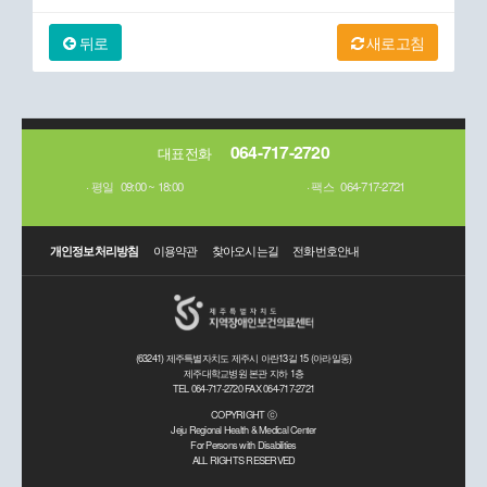
뒤로
새로고침
064-717-2720
대표전화
평일
09:00 ~ 18:00
팩스
064-717-2721
개인정보처리방침
이용약관
찾아오시는길
전화번호안내
(63241) 제주특별자치도 제주시 아란13길 15 (아라일동)
제주대학교병원 본관 지하 1층
TEL 064-717-2720 FAX 064-717-2721
COPYRIGHT ⓒ
Jeju Regional Health & Medical Center
For Persons with Disabilities
ALL RIGHTS RESERVED