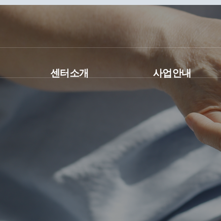
본
문
바
로
가
기
센터소개
사업안내